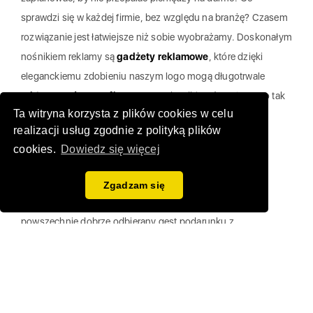
sprawdzi się w każdej firmie, bez względu na branżę? Czasem
rozwiązanie jest łatwiejsze niż sobie wyobrażamy. Doskonałym
nośnikiem reklamy są
gadżety reklamowe
, które dzięki
eleganckiemu zdobieniu naszym logo mogą długotrwale
reklamować naszą firmę
w oczach odbiorców. Dlaczego tak
Ta witryna korzysta z plików cookies w celu
dobrze działają? Jaki jest ich sekret?
realizacji usług zgodnie z polityką plików
Udane połączenie
cookies.
Dowiedz się więcej
podarunku z reklamą
Zgadzam się
Gadżety reklamowe w udany sposób łączą w sobie
powszechnie dobrze odbierany gest podarunku z
nienachalną reklamą
. Wszyscy lubimy dostawać prezenty,
nie zawsze liczy się nawet dana rzecz, a sam miły gest
wykonany w naszą stronę. Wręczając pracownikom lub
klientom upominki z okazji jubileuszy, świąt lub większych